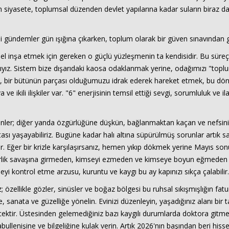
iyasete, toplumsal düzenden devlet yapılarına kadar suların biraz dalg
i gündemler gün ışığına çıkarken, toplum olarak bir güven sınavından ge
el inşa etmek için gereken o güçlü yüzleşmenin ta kendisidir. Bu süreç
lmalıyız. Sistem bize dışarıdaki kaosa odaklanmak yerine, odağımızı "t
lıp, bir bütünün parçası olduğumuzu idrak ederek hareket etmek, bu dön
ve ikili ilişkiler var. "6" enerjisinin temsil ettiği sevgi, sorumluluk ve 
ler; diğer yanda özgürlüğüne düşkün, bağlanmaktan kaçan ve nefsinin
tası yaşayabiliriz. Bugüne kadar halı altına süpürülmüş sorunlar artık
r. Eğer bir krizle karşılaşırsanız, hemen yıkıp dökmek yerine Mayıs son
iderlik savaşına girmeden, kimseyi ezmeden ve kimseye boyun eğmeden o
i kontrol etme arzusu, kuruntu ve kaygı bu ay kapınızı sıkça çalabilir.
özellikle gözler, sinüsler ve boğaz bölgesi bu ruhsal sıkışmışlığın fatu
, sanata ve güzelliğe yönelin. Evinizi düzenleyin, yaşadığınız alanı bi
ektir. Üstesinden gelemediğiniz bazı kaygılı durumlarda doktora gitm
bullenişine ve bilgeliğine kulak verin. Artık 2026'nın başından beri his