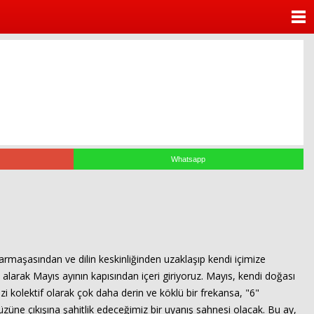
ANASAYFA
KATEGORİLER
YAZARLAR
ANKETLER
FOTO GALERİ
Whatsapp
VİDEO GALERİ
KÜNYE
armaşasından ve dilin keskinliğinden uzaklaşıp kendi içimize
İLETİŞİM
alarak Mayıs ayının kapısından içeri giriyoruz. Mayıs, kendi doğası
izi kolektif olarak çok daha derin ve köklü bir frekansa, "6"
yüzüne çıkışına şahitlik edeceğimiz bir uyanış sahnesi olacak. Bu ay,