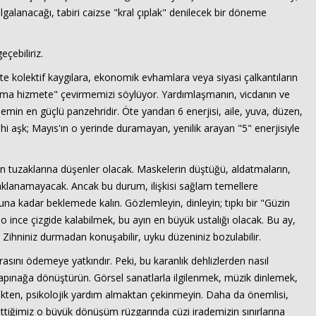
alanacağı, tabiri caizse "kral çıplak" denilecek bir döneme
çebiliriz.
te kolektif kaygılara, ekonomik evhamlara veya siyasi çalkantıların
opluma hizmete" çevirmemizi söylüyor. Yardımlaşmanın, vicdanın ve
emin en güçlü panzehridir. Öte yandan 6 enerjisi, aile, yuva, düzen,
ilahi aşk; Mayıs'ın o yerinde duramayan, yenilik arayan "5" enerjisiyle
 tuzaklarına düşenler olacak. Maskelerin düştüğü, aldatmaların,
 saklanamayacak. Ancak bu durum, ilişkisi sağlam temellere
una kadar beklemede kalın. Gözlemleyin, dinleyin; tıpkı bir "Güzin
 ince çizgide kalabilmek, bu ayın en büyük ustalığı olacak. Bu ay,
Haberin Doğru Adresi.
 Zihniniz durmadan konuşabilir, uyku düzeniniz bozulabilir.
rasını ödemeye yatkındır. Peki, bu karanlık dehlizlerden nasıl
r tapınağa dönüştürün. Görsel sanatlarla ilgilenmek, müzik dinlemek,
ekten, psikolojik yardım almaktan çekinmeyin. Daha da önemlisi,
settiğimiz o büyük dönüşüm rüzgarında cüzi irademizin sınırlarına