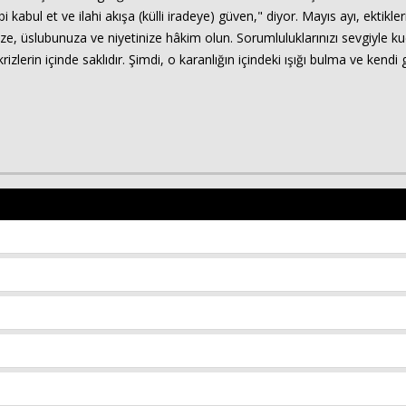
i kabul et ve ilahi akışa (külli iradeye) güven," diyor. Mayıs ayı, ektikl
ze, üslubunuza ve niyetinize hâkim olun. Sorumluluklarınızı sevgiyle kuc
lerin içinde saklıdır. Şimdi, o karanlığın içindeki ışığı bulma ve kendi 