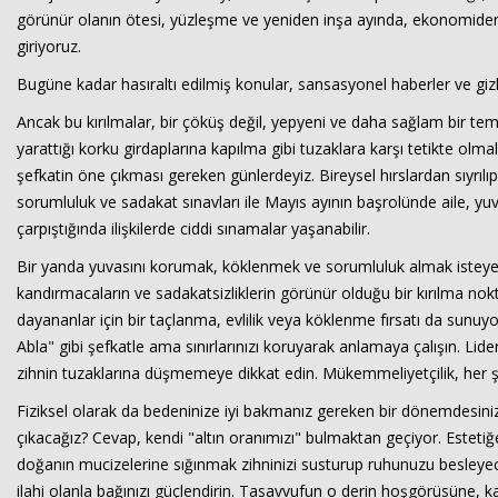
görünür olanın ötesi, yüzleşme ve yeniden inşa ayında, ekonomiden s
giriyoruz.
Bugüne kadar hasıraltı edilmiş konular, sansasyonel haberler ve gizl
Ancak bu kırılmalar, bir çöküş değil, yepyeni ve daha sağlam bir tem
yarattığı korku girdaplarına kapılma gibi tuzaklara karşı tetikte o
şefkatin öne çıkması gereken günlerdeyiz. Bireysel hırslardan sıyrı
sorumluluk ve sadakat sınavları ile Mayıs ayının başrolünde aile, yuva 
çarpıştığında ilişkilerde ciddi sınamalar yaşanabilir.
Bir yanda yuvasını korumak, köklenmek ve sorumluluk almak isteyen
kandırmacaların ve sadakatsizliklerin görünür olduğu bir kırılma nok
dayananlar için bir taçlanma, evlilik veya köklenme fırsatı da sunuyo
Abla" gibi şefkatle ama sınırlarınızı koruyarak anlamaya çalışın. L
zihnin tuzaklarına düşmemeye dikkat edin. Mükemmeliyetçilik, her şey
Fiziksel olarak da bedeninize iyi bakmanız gereken bir dönemdesiniz; 
çıkacağız? Cevap, kendi "altın oranımızı" bulmaktan geçiyor. Estetiğe
doğanın mucizelerine sığınmak zihninizi susturup ruhunuzu besleyec
ilahi olanla bağınızı güçlendirin. Tasavvufun o derin hoşgörüsüne, ka