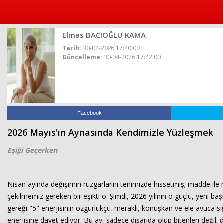
Elmas BACIOĞLU KAMA
Tarih:
30-04-2026 17:40:00
Güncelleme:
30-04-2026 17:42:00
Facebook
2026 Mayıs'ın Aynasında Kendimizle Yüzleşmek
Eşiği Geçerken
Nisan ayında değişimin rüzgarlarını tenimizde hissetmiş; madde ile m
çekilmemiz gereken bir eşikti o. Şimdi, 2026 yılının o güçlü, yeni b
gereği "5" enerjisinin özgürlükçü, meraklı, konuşkan ve ele avuca sığm
enerjisine davet ediyor. Bu ay, sadece dışarıda olup bitenleri değil;