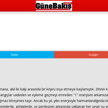
Twitter
Google+
ana, akıl ile kalp arasında bir köprü inşa etmeye başlamıştık. Zihnin k
aşlangıçlar vadeden ve eyleme geçmeyi emreden "1" enerjisini arkamıza 
az titreşimini taşır. Ancak bu yıl, yılın enerjisiyle harmanlandığında b
 derinlerde, gölgelerde, sır perdesinin arkasında saklanan her şeyin su 