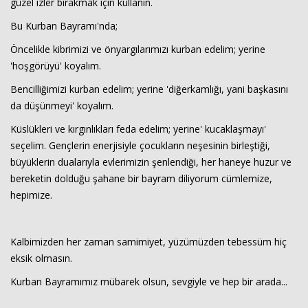
güzel izler bırakmak için kullanın.
Bu Kurban Bayramı'nda;
Öncelikle kibrimizi ve önyargılarımızı kurban edelim; yerine
'hoşgörüyü' koyalım.
Bencilliğimizi kurban edelim; yerine 'diğerkamlığı, yani başkasını
da düşünmeyi' koyalım.
Küslükleri ve kırgınlıkları feda edelim; yerine' kucaklaşmayı'
seçelim. Gençlerin enerjisiyle çocukların neşesinin birleştiği,
büyüklerin dualarıyla evlerimizin şenlendiği, her haneye huzur ve
bereketin dolduğu şahane bir bayram diliyorum cümlemize,
hepimize.
Kalbimizden her zaman samimiyet, yüzümüzden tebessüm hiç
eksik olmasın.
Kurban Bayramımız mübarek olsun, sevgiyle ve hep bir arada...