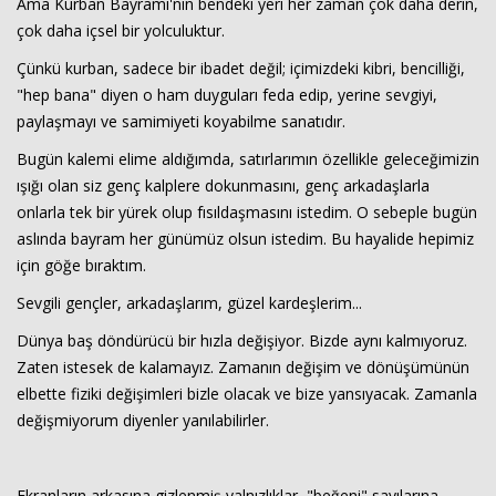
Ama Kurban Bayramı'nın bendeki yeri her zaman çok daha derin,
çok daha içsel bir yolculuktur.
Çünkü kurban, sadece bir ibadet değil; içimizdeki kibri, bencilliği,
"hep bana" diyen o ham duyguları feda edip, yerine sevgiyi,
paylaşmayı ve samimiyeti koyabilme sanatıdır.
Bugün kalemi elime aldığımda, satırlarımın özellikle geleceğimizin
ışığı olan siz genç kalplere dokunmasını, genç arkadaşlarla
onlarla tek bir yürek olup fısıldaşmasını istedim. O sebeple bugün
aslında bayram her günümüz olsun istedim. Bu hayalide hepimiz
için göğe bıraktım.
Sevgili gençler, arkadaşlarım, güzel kardeşlerim...
Dünya baş döndürücü bir hızla değişiyor. Bizde aynı kalmıyoruz.
Haberin Doğru Adresi.
Zaten istesek de kalamayız. Zamanın değişim ve dönüşümünün
elbette fiziki değişimleri bizle olacak ve bize yansıyacak. Zamanla
değişmiyorum diyenler yanılabilirler.
Ekranların arkasına gizlenmiş yalnızlıklar, "beğeni" sayılarına