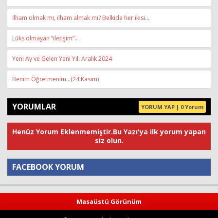
İlham olmak mı, ilham almak mı? Belkide her ikisi...
Lüks olmayan “iletişim”…
Yeni Ay ve Gelen Yeni Yıl: Aralık 2024
Benim Öğretmenim…(24.Kasım)
YORUMLAR
YORUM YAP | 0 Yorum
Henüz Yorum Eklenmemiştir.Bu Yazı'ya ilk yorum yapan
siz olun.
FACEBOOK YORUM
Yorum
Masaüstü Görünüm