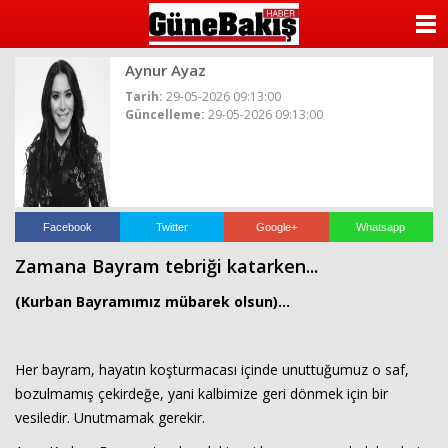
ANASAYFA
Aynur Ayaz
KATEGORİLER
Tarih:
29-05-2026 09:13:00
Güncelleme:
29-05-2026 09:13:00
YAZARLAR
ANKETLER
FOTO GALERİ
Facebook
Twitter
Google+
Whatsapp
Zamana Bayram tebriği katarken...
VİDEO GALERİ
(Kurban Bayramımız mübarek olsun)...
KÜNYE
Her bayram, hayatın koşturmacası içinde unuttuğumuz o saf,
İLETİŞİM
bozulmamış çekirdeğe, yani kalbimize geri dönmek için bir
vesiledir. Unutmamak gerekir.