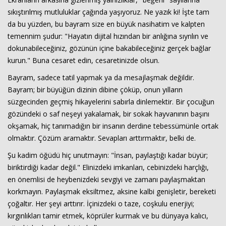
sıkıştırılmış mutluluklar çağında yaşıyoruz. Ne yazık ki! İşte tam
da bu yüzden, bu bayram size en büyük nasihatim ve kalpten
temennim şudur: "Hayatın dijital hızından bir anlığına sıyrılın ve
dokunabileceğiniz, gözünün içine bakabileceğiniz gerçek bağlar
kurun." Buna cesaret edin, cesaretinizde olsun.
Bayram, sadece tatil yapmak ya da mesajlaşmak değildir.
Bayram; bir büyüğün dizinin dibine çöküp, onun yılların
süzgecinden geçmiş hikayelerini sabırla dinlemektir. Bir çocuğun
gözündeki o saf neşeyi yakalamak, bir sokak hayvanının başını
okşamak, hiç tanımadığın bir insanın derdine tebessümünle ortak
olmaktır. Çözüm aramaktır. Sevapları arttırmaktır, belki de.
Şu kadim öğüdü hiç unutmayın: "İnsan, paylaştığı kadar büyür;
biriktirdiği kadar değil." Elinizdeki imkanları, cebinizdeki harçlığı,
en önemlisi de heybenizdeki sevgiyi ve zamanı paylaşmaktan
korkmayın. Paylaşmak eksiltmez, aksine kalbi genişletir, bereketi
çoğaltır. Her şeyi arttırır. İçinizdeki o taze, coşkulu enerjiyi;
kırgınlıkları tamir etmek, köprüler kurmak ve bu dünyaya kalıcı,