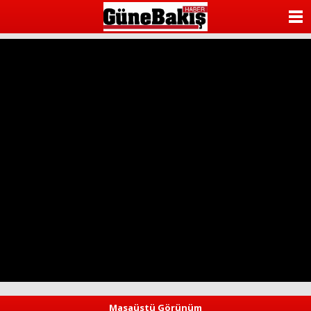
ANASAYFA
KATEGORİLER
YAZARLAR
ANKETLER
FOTO GALERİ
VİDEO GALERİ
KÜNYE
İLETİŞİM
Masaüstü Görünüm