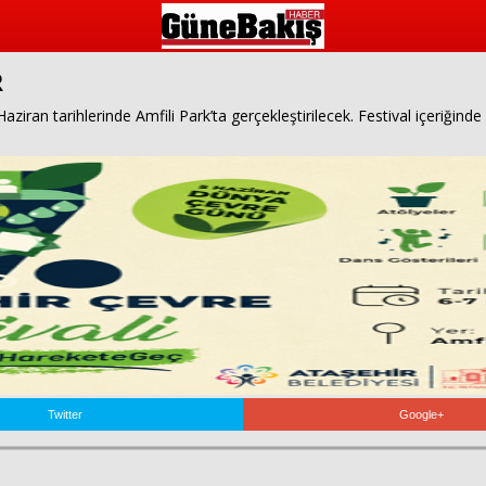
R
ziran tarihlerinde Amfili Park’ta gerçekleştirilecek. Festival içeriğinde at
Twitter
Google+