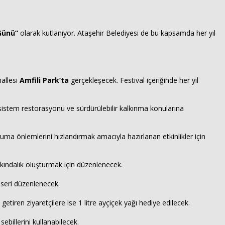
Günü”
olarak kutlanıyor. Ataşehir Belediyesi de bu kapsamda her yıl
allesi
Amfili Park’ta
gerçekleşecek. Festival içeriğinde her yıl
kosistem restorasyonu ve sürdürülebilir kalkınma konularına
ruma önlemlerini hızlandırmak amacıyla hazırlanan etkinlikler için
Haberin Doğru Adresi.
kındalık oluşturmak için düzenlenecek.
nseri düzenlenecek.
 getiren ziyaretçilere ise 1 litre ayçiçek yağı hediye edilecek.
ebillerini kullanabilecek.