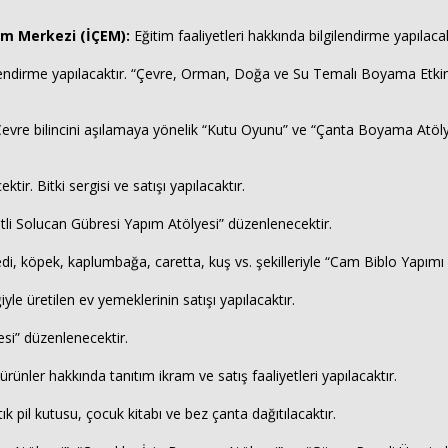
tim Merkezi (İÇEM):
Eğitim faaliyetleri hakkında bilgilendirme yapılaca
endirme yapılacaktır. “Çevre, Orman, Doğa ve Su Temalı Boyama Etkinliğ
. Çevre bilincini aşılamaya yönelik “Kutu Oyunu” ve “Çanta Boyama Atöly
r. Bitki sergisi ve satışı yapılacaktır.
etli Solucan Gübresi Yapım Atölyesi” düzenlenecektir.
 köpek, kaplumbağa, caretta, kuş vs. şekilleriyle “Cam Biblo Yapımı Atö
yle üretilen ev yemeklerinin satışı yapılacaktır.
i” düzenlenecektir.
 ürünler hakkında tanıtım ikram ve satış faaliyetleri yapılacaktır.
ık pil kutusu, çocuk kitabı ve bez çanta dağıtılacaktır.