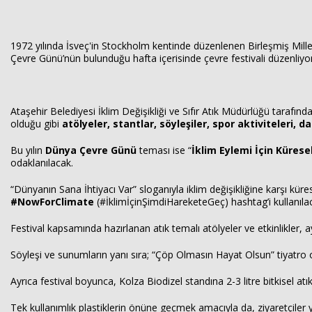
1972 yılında İsveç'in Stockholm kentinde düzenlenen Birleşmiş Mil
Çevre Günü’nün bulunduğu hafta içerisinde çevre festivali düzenliyor
Ataşehir Belediyesi İklim Değişikliği ve Sıfır Atık Müdürlüğü tarafında
olduğu gibi
atölyeler, stantlar, söyleşiler, spor aktiviteleri, 
Bu yılın
Dünya Çevre Günü
teması ise “
İklim Eylemi İçin Küresel
odaklanılacak.
“Dünyanın Sana İhtiyacı Var” sloganıyla iklim değişikliğine karşı kü
#NowForClimate
(#İklimİçinŞimdiHareketeGeç) hashtag’i kullanıla
Festival kapsamında hazırlanan atık temalı atölyeler ve etkinlikler
Söyleşi ve sunumların yanı sıra; “Çöp Olmasın Hayat Olsun” tiyatro
Ayrıca festival boyunca, Kolza Biodizel standına 2-3 litre bitkisel atık
Tek kullanımlık plastiklerin önüne geçmek amacıyla da, ziyaretçiler ya