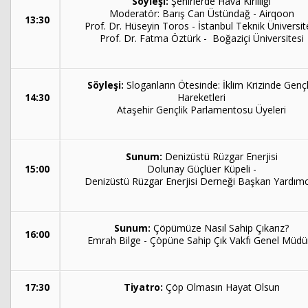
Söyleşi:
Şehirlerde Hava Kirliliği
Moderatör: Barış Can Üstündağ - Airqoon
13:30
Prof. Dr. Hüseyin Toros - İstanbul Teknik Üniversit
Prof. Dr. Fatma Öztürk - Boğaziçi Üniversitesi
Söyleşi:
Sloganların Ötesinde: İklim Krizinde Gençl
14:30
Hareketleri
Ataşehir Gençlik Parlamentosu Üyeleri
Sunum:
Denizüstü Rüzgar Enerjisi
15:00
Dolunay Güçlüer Küpeli -
Denizüstü Rüzgar Enerjisi Derneği Başkan Yardımc
Sunum:
Çöpümüze Nasıl Sahip Çıkarız?
16:00
Emrah Bilge - Çöpüne Sahip Çık Vakfı Genel Müdü
17:30
Tiyatro:
Çöp Olmasın Hayat Olsun