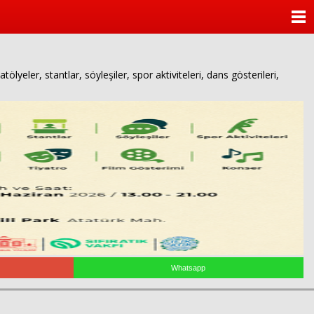
ANASAYFA
KATEGORİLER
ölyeler, stantlar, söyleşiler, spor aktiviteleri, dans gösterileri,
YAZARLAR
ANKETLER
FOTO GALERİ
VİDEO GALERİ
KÜNYE
İLETİŞİM
Whatsapp