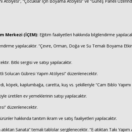
 Atölyesi”, “Çocuklar İçin Boyama Atölyesi” ve “Güneş Paneli Üzerind
tim Merkezi (İÇEM):
Eğitim faaliyetleri hakkında bilgilendirme yapılaca
lendirme yapılacaktır. “Çevre, Orman, Doğa ve Su Temalı Boyama Etkinliğ
r. Bitki sergisi ve satışı yapılacaktır.
etli Solucan Gübresi Yapım Atölyesi” düzenlenecektir.
 köpek, kaplumbağa, caretta, kuş vs. şekilleriyle “Cam Biblo Yapımı Atö
yle üretilen ev yemeklerinin satışı yapılacaktır.
i” düzenlenecektir.
 ürünler hakkında tanıtım ikram ve satış faaliyetleri yapılacaktır.
E-atıktan Sanata” temalı tablolar sergilenecektir. “E-atıktan Takı Yapım 