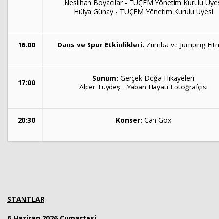
Neslihan Boyacılar - TÜÇEM Yönetim Kurulu Üye
Hülya Günay - TÜÇEM Yönetim Kurulu Üyesi
16:00
Dans ve Spor Etkinlikleri:
Zumba ve Jumping Fit
Sunum:
Gerçek Doğa Hikayeleri
17:00
Alper Tüydeş - Yaban Hayatı Fotoğrafçısı
20:30
Konser:
Can Gox
STANTLAR
6 Haziran 2026 Cumartesi