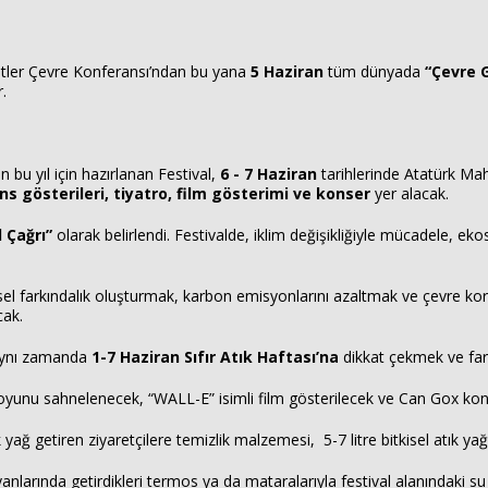
letler Çevre Konferansı’ndan bu yana
5 Haziran
tüm dünyada
“Çevre 
.
n bu yıl için hazırlanan Festival,
6 - 7 Haziran
tarihlerinde Atatürk Mah
dans gösterileri, tiyatro, film gösterimi ve konser
yer alacak.
 Çağrı”
olarak belirlendi. Festivalde, iklim değişikliğiyle mücadele, e
resel farkındalık oluşturmak, karbon emisyonlarını azaltmak ve çevre ko
cak.
, aynı zamanda
1-7 Haziran Sıfır Atık Haftası’na
dikkat çekmek ve far
 oyunu sahnelenecek, “WALL-E” isimli film gösterilecek ve Can Gox ko
 yağ getiren ziyaretçilere temizlik malzemesi, 5-7 litre bitkisel atık yağ
nlarında getirdikleri termos ya da mataralarıyla festival alanındaki su s