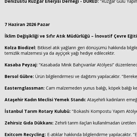
Denizüstü Rüzgar Enerjisi Derneği - DÜRED:
“Rüzgar Gülü Yapımı
7 Haziran 2026 Pazar
İklim Değişikliği ve Sıfır Atık Müdürlüğü – İnovatif Çevre Eği
Kolza Biodizel:
Bitkisel atık yağların geri dönüşümü hakkında bilgi
temizlik malzemesi ya da ayçiçek yağı hediye edilecektir.
Kasaba Peyzaj:
“Kasabada Minik Bahçıvanlar Atölyesi” düzenlenecekti
Bersol Gübre:
Ürün bilgilendirmesi ve dağıtımı yapılacaktır. “Berek
Easternglassman:
Cam malzemeden yunus balığı, köpek balığı kedi,
Ataşehir Kadın Meclisi Yemek Standı:
Ataşehirli kadınların emeği
İstanbul Tarım Rotary Kulubü:
“Bokashi Kompostu Yapım Atölyes
Zehirsiz Gıda Dükkanı:
Zehirli tarım ilaçları kullanılmadan üretilen
Exitcom Recycling:
E-atıklar hakkında bilgilendirme yapılacaktır. “