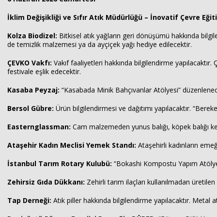
İklim Değişikliği ve Sıfır Atık Müdürlüğü – İnovatif Çevre Eği
Kolza Biodizel:
Bitkisel atık yağların geri dönüşümü hakkında bilgil
de temizlik malzemesi ya da ayçiçek yağı hediye edilecektir.
ÇEVKO Vakfı:
Vakıf faaliyetleri hakkında bilgilendirme yapılacaktır
festivale eşlik edecektir.
Kasaba Peyzaj:
“Kasabada Minik Bahçıvanlar Atölyesi” düzenlenecekti
Bersol Gübre:
Ürün bilgilendirmesi ve dağıtımı yapılacaktır. “Berek
Easternglassman:
Cam malzemeden yunus balığı, köpek balığı kedi,
Ataşehir Kadın Meclisi Yemek Standı:
Ataşehirli kadınların emeği
İstanbul Tarım Rotary Kulubü:
“Bokashi Kompostu Yapım Atölyes
Zehirsiz Gıda Dükkanı:
Zehirli tarım ilaçları kullanılmadan üretilen
Tap Derneği:
Atık piller hakkında bilgilendirme yapılacaktır. Metal at